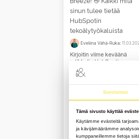
Breeze! 👋 Kaikki mitä
sinun tulee tietää
HubSpotin
tekoälytyökaluista
Eveliina Vähä-Ruka
:
11.03.20
Kirjoitin viime keväänä
artikkelin HubSpotin
tekoälytyökaluista, mutta n
kuin tekoälykehitykseen ja
HubSpotin parissa
työskentelyyn kuuluu -
Suostumus
kehitys kehittyy. Tässä
artikkelissa kerron tarkem
HubSpotin INBOUND -
Tämä sivusto käyttää eväste
tapahtumassa lanseeratust
Käytämme evästeitä tarjoama
Breezestä
.
ja kävijämäärämme analysoim
kumppaneillemme tietoja siitä