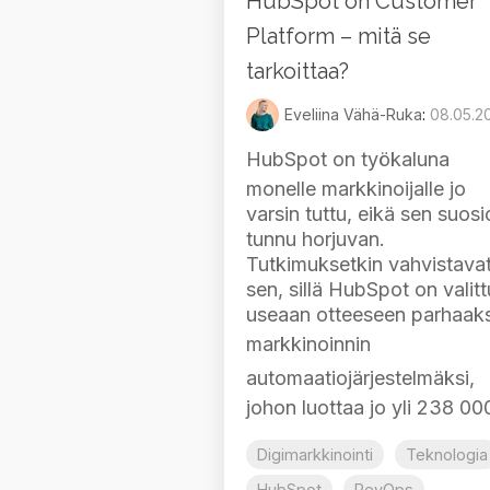
HubSpot on Customer
Platform – mitä se
tarkoittaa?
Eveliina Vähä-Ruka
:
08.05.2
HubSpot
on työkaluna
monelle markkinoijalle jo
varsin tuttu, eikä sen suosi
tunnu horjuvan.
Tutkimuksetkin vahvistava
sen, sillä HubSpot on valitt
useaan otteeseen parhaaks
markkinoinnin
automaatiojärjestelmäksi
,
johon luottaa jo yli 238 000
Digimarkkinointi
Teknologia
HubSpot
RevOps