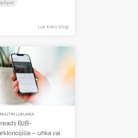
ubSpot
Lue koko blogi
INUUTIN LUKUAIKA
reads B2B-
rkkinoijille – uhka vai