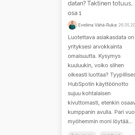
datan? Taktinen totuus,
osa 1
Eveliina Vähä-Ruka
:
26.05.2
Luotettava asiakasdata on
yrityksesi arvokkainta
omaisuutta. Kysymys
kuuluukin, voiko siihen
oikeasti luottaa? Tyypillises
HubSpotin käyttöönotto
sujuu kohtalaisen
kivuttomasti, etenkin osaa
kumppanin avulla. Pari vuo
myöhemmin moni löytää...