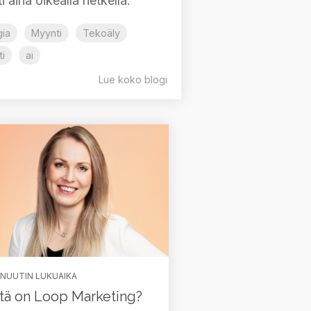
 aina oikealla hetkellä.
ia
Myynti
Tekoäly
i
ai
Lue koko blogi
INUUTIN LUKUAIKA
tä on Loop Marketing?