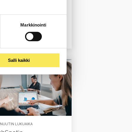
Markkinointi
Lue koko blogi
Salli kaikki
INUUTIN LUKUAIKA