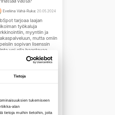
nnattaa valita?
Eveliina Vähä-Ruka
:
20.05.2024
bSpot tarjoaa laajan
likoiman työkaluja
kkinointiin, myyntiin ja
iakaspalveluun, mutta omiin
peisiin sopivan lisenssin
inta voi olla haastavaa.
ssä artikkelissa käymme
i eri lisenssivaihtoehtoja ja
iden soveltuvuutta
laisiin...
Tietoja
gimarkkinointi
HubSpot
 ominaisuuksien tukemiseen
tiikka-alan
ietoja muihin tietoihin, joita