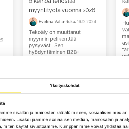
ka
6 keinoa tehostaa
myyntityötä vuonna 2026
Eveliina Vähä-Ruka
:
16.12.2024
Hu
va
Tekoäly on muuttanut
mar
myynnin pelikenttää
25
as
pysyvästi. Sen
tar
hyödyntäminen B2B-
val
myynnissä ei ole pelkästään
Tä
iin
prosessien tehostamista vaan
läp
myös täysin uudenlaisen
ni
asiakaskokemuksen
eri
tarjoamista. Tekoäly tarjoaa
Yksityiskohdat
nopeampia ja
Di
min
kohdennetumpia ratkaisuja
itä
myyjien...
a
mme sisällön ja mainosten räätälöimiseen, sosiaalisen median
Teknologia
Myynti
iseen. Lisäksi jaamme sosiaalisen median, mainosalan ja analy
, miten käytät sivustoamme. Kumppanimme voivat yhdistää näitä t
Tekoäly