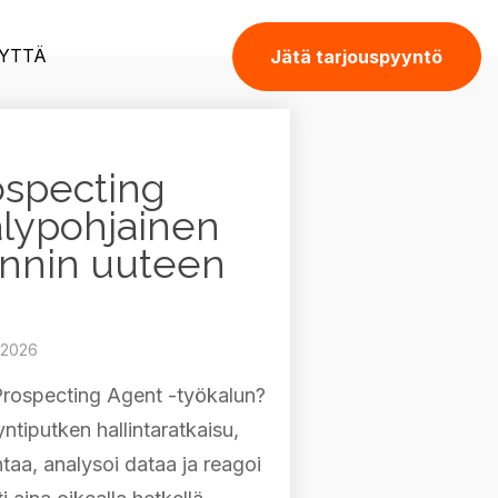
YTTÄ
Jätä tarjouspyyntö
specting
älypohjainen
nnin uuteen
.2026
rospecting Agent -työkalun?
tiputken hallintaratkaisu,
taa, analysoi dataa ja reagoi