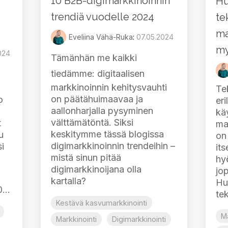
10 B2B-digimarkkinoinnin
Hu
trendiä vuodelle 2024
te
ma
Eveliina Vähä-Ruka
:
07.05.2024
my
024
Tämänhän me kaikki
tiedämme:
digitaalisen
markkinoinnin kehitysvauhti
Te
on päätähuimaavaa ja
o
eri
aallonharjalla pysyminen
kä
välttämätöntä. Siksi
t
ma
keskitymme tässä blogissa
u
on
digimarkkinoinnin trendeihin –
i
it
mistä sinun pitää
hy
digimarkkinoijana olla
jo
kartalla?
Hu
...
tek
Kestävä kasvumarkkinointi
Ma
Markkinointi
Digimarkkinointi