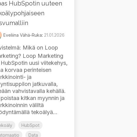
as HubSpotin uuteen
koälypohjaiseen
svumalliin
Eveliina Vähä-Ruka
:
21.01.2026
vistelmä
: Mikä on Loop
rketing? Loop Marketing
 HubSpotin uusi viitekehys,
ka korvaa perinteisen
kkinointi- ja
yntisuppilon jatkuvalla,
eään vahvistavalla kehällä.
 poistaa kitkan myynnin ja
kkinoinnin väliltä
ödyntämällä tekoälyä...
ekoäly
HubSpot
utomaatio
Data