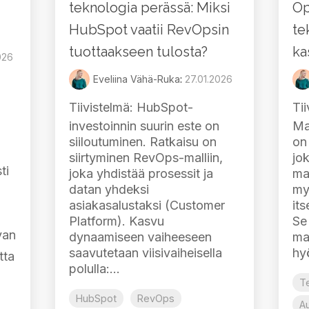
teknologia perässä: Miksi
Op
HubSpot vaatii RevOpsin
te
tuottaakseen tulosta?
ka
026
Eveliina Vähä-Ruka
:
27.01.2026
Tiivistelmä:
HubSpot-
Tii
investoinnin suurin este on
Ma
siiloutuminen. Ratkaisu on
on
siirtyminen RevOps-malliin,
jo
ti
joka yhdistää prosessit ja
mar
datan yhdeksi
my
asiakasalustaksi (Customer
its
Platform). Kasvu
Se
van
dynaamiseen vaiheeseen
mar
saavutetaan viisivaiheisella
hy
tta
polulla:...
T
HubSpot
RevOps
A