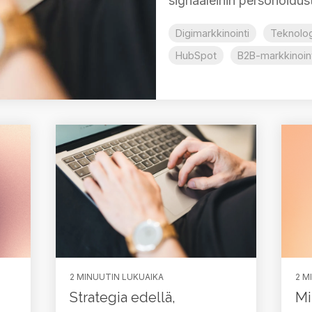
signaaleihin personoidusti
Digimarkkinointi
Teknolog
HubSpot
B2B-markkinoint
2 MINUUTIN LUKUAIKA
2 M
Strategia edellä,
Mi