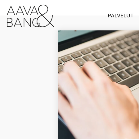
Siirry
suoraan
sisältöön
PALVELUT