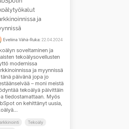
bSpotin
koälytyökalut
rkkinoinnissa ja
ynnissä
Eveliina Vähä-Ruka
:
22.04.2024
koälyn soveltaminen ja
laisten tekoälysovellusten
yttö modernissa
rkkinoinnissa ja myynnissä
 tänä päivänä jopa jo
sestäänselvää – moni meistä
ödyntää tekoälyä päivittäin
pa tiedostamattaan. Myös
bSpot on kehittänyt uusia,
oälyä...
rkkinointi
Tekoäly