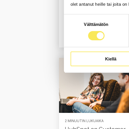
Markkinointi
Digimarkkinoint
olet antanut heille tai joita o
Teknologia
Tekoäly
Suostumuksen
HubSpot
Automaatio
Välttämätön
valinta
Tietoturva
Data
Lue koko b
Kiellä
2 MINUUTIN LUKUAIKA