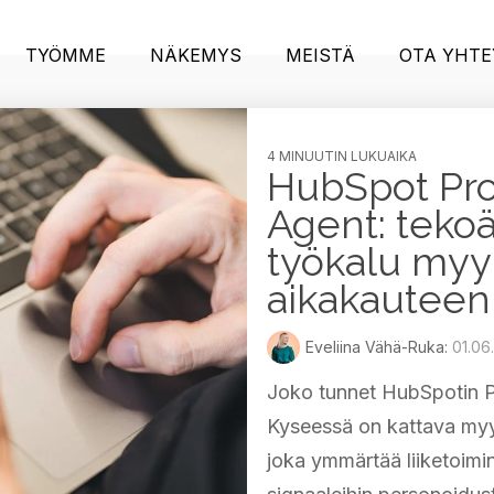
TYÖMME
NÄKEMYS
MEISTÄ
OTA YHTE
4 MINUUTIN LUKUAIKA
HubSpot Pro
Agent: teko
työkalu myy
aikakauteen
Eveliina Vähä-Ruka:
01.06
Joko tunnet HubSpotin P
Kyseessä on kattava myyn
joka ymmärtää liiketoimin