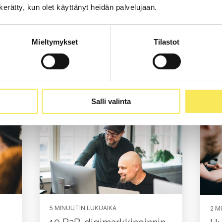
i
n kerätty, kun olet käyttänyt heidän palvelujaan.
Mieltymykset
Tilastot
logi
Lue koko blogi
Salli valinta
5 MINUUTIN LUKUAIKA
2 M