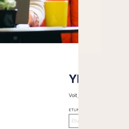
Yhteydeno
Voit jättää meille viestin tä
ETUNIMI
*