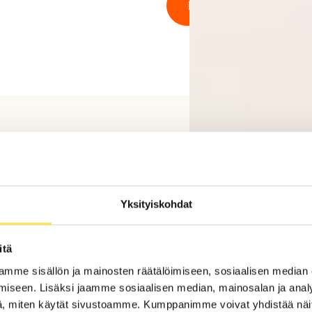
tto
Yksityiskohdat
itä
ä verkkolaskuina.
mme sisällön ja mainosten räätälöimiseen, sosiaalisen median
iseen. Lisäksi jaamme sosiaalisen median, mainosalan ja analy
, miten käytät sivustoamme. Kumppanimme voivat yhdistää näitä t