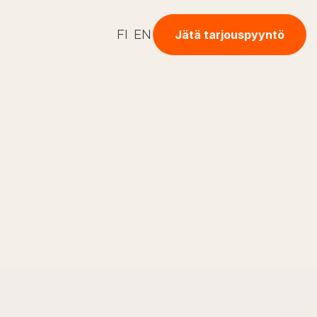
TTÄ
Jätä tarjouspyyntö