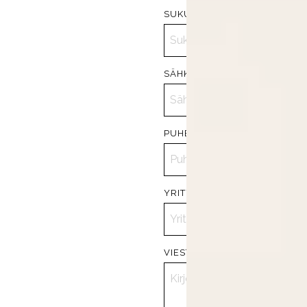
SUKUNIMI
SÄHKÖPOSTI
*
PUHELINNUMERO
*
YRITYS, JOTA EDUSTAT
VIESTISI MEILLE