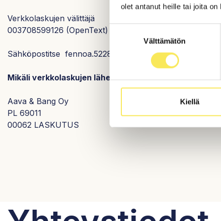
olet antanut heille tai joita o
Verkkolaskujen välittäjä
Suostumuksen
003708599126 (OpenText)
Välttämätön
valinta
Sähköpostitse fennoa.522862@erin.posti.com
Mikäli verkkolaskujen lähettäminen ei onnistu, toimit
Aava & Bang Oy
Kiellä
PL 69011
00062 LASKUTUS