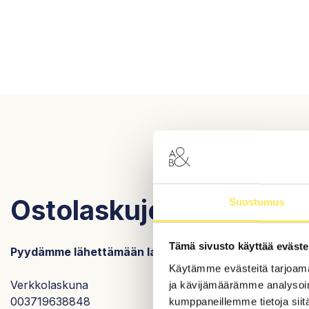
Ostolaskujen vastaano
Suostumus
Tämä sivusto käyttää eväste
Pyydämme lähettämään laskut ensisijaisesti sähköisin
Käytämme evästeitä tarjoama
Verkkolaskuna
ja kävijämäärämme analysoim
003719638848
kumppaneillemme tietoja siitä