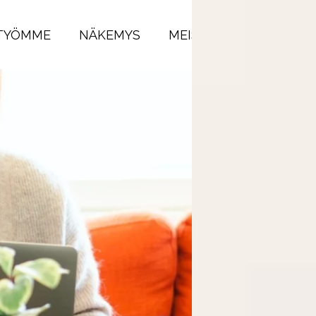
TYÖMME
NÄKEMYS
MEISTÄ
OTA YHTEY
yksissä?
le