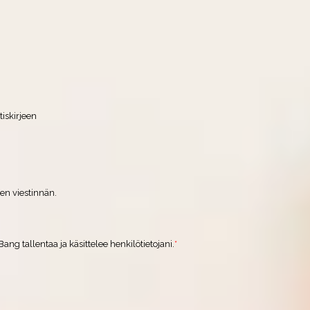
iskirjeen
ja kunnioittamaan yksityisyyttäsi, ja käytämme henkilötietojasi tilisi
a tuotteiden tuottamiseen. Välillä haluamme ottaa yhteyttä sinuun käyttämiäsi
a kiinnostavia aiheita koskien. Jos annat meille luvan ottaa sinuun yhteyttä
ista vaihtoehdoista haluamasi yhteydenottomuoto laittamalla rasti sinulle
en viestinnän.
sisältöä, meidän on voitava tallentaa ja käsitellä henkilötietojasi. Jos hyväksyt
lla oleva valintaruutu.
ang tallentaa ja käsittelee henkilötietojani.
*
estintäasetukset. Lisätietoa tilauksen peruuttamisesta, tietosuojakäytännöistä
ojelemaan ja kunnioittamaan yksityisyyttäsi, saat tietosuojakäytännöstämme.