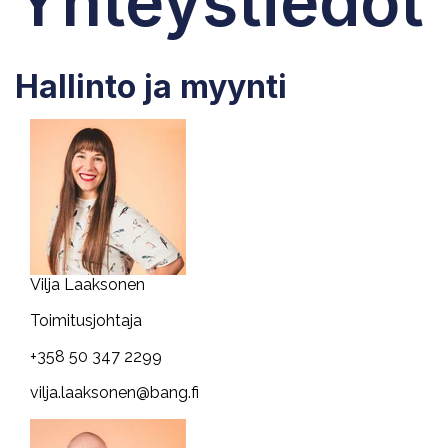
Yhteystiedot
Hallinto ja myynti
Vilja Laaksonen
Toimitusjohtaja
+358 50 347 2299
vilja.laaksonen@bang.fi