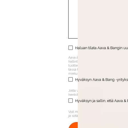
Haluan tilata Aava & Bangin uut
Aava & Bang on sitoutunut suojelemaan 
hallintaan ja tilaamiesi palveluiden j
tuotteita ja palveluita sekä muita sinu
tässä tarkoituksessa, valitse alla olev
mieluisen vaihtoehdon kohdalle.
Hyväksyn Aava & Bang -yrityks
Jotta voimme tarjota sinulle tilaamaasi 
henkilötietojesi tallentamisen, valitse a
Hyväksyn ja sallin, että Aava & B
Voit milloin tahansa perua kyseiset vi
ja siitä, miten olemme sitoutuneet su