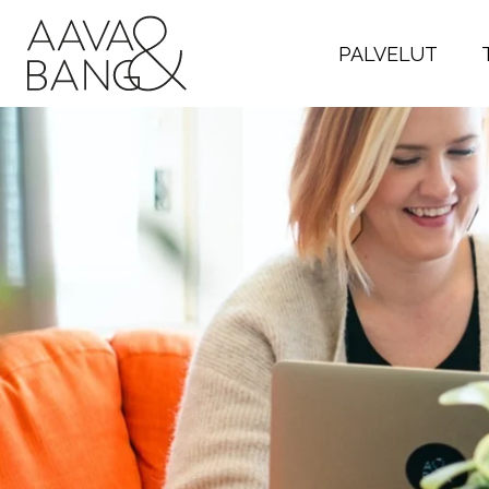
Siirry
suoraan
PALVELUT
sisältöön
Ollaanko yhte
Yhteystiedot Aava & Bangil