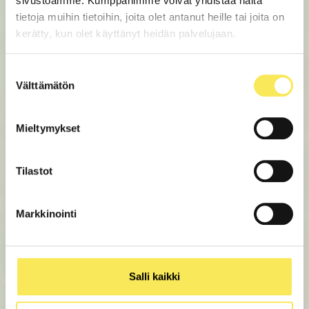
sivustoamme. Kumppanimme voivat yhdistää näitä
tietoja muihin tietoihin, joita olet antanut heille tai joita on
kerätty, kun olet käyttänyt heidän palvelujaan.
Suostumuksen
Välttämätön
valinta
Mieltymykset
Tilastot
Markkinointi
Salli kaikki