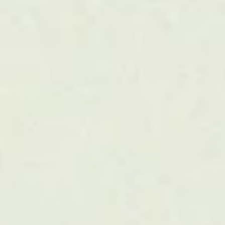
Strategia
Strategia kirkastaa suunnan ja rakentaa pohjan
sitoutumiselle. Autamme uudistamaan strategian ja
johtamaan sen osaksi kulttuuria. Selkeytämme
päivittäiset valinnat AI-integroidulla toimintamallilla
ja muutamme arvolupauksenne kaupalliseksi
kilpailueduksi.
01
Strategian uudistaminen
02
Strategian johtaminen