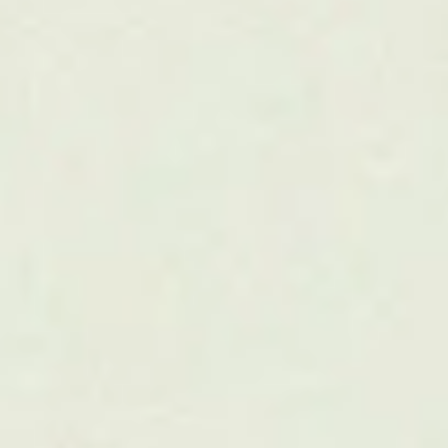
Markkinointi
Vaikuttavaa B2B-markkinointi luo kestäviä tuloksia.
Tekoälyllä rikastettu strateginen näkemys ja luovuus
muuttuvat käsissämme läpiviedyiksi toimenpiteiksi ja
mitattavaksi tulokseksi. Kanssamme markkinointi on
mitattava investointi, joka sitouttaa asiakkaat
ostopolun jokaisessa vaiheessa.
01
Markkinoinnin kumppanuus
02
Konseptit ja suunnitelmat