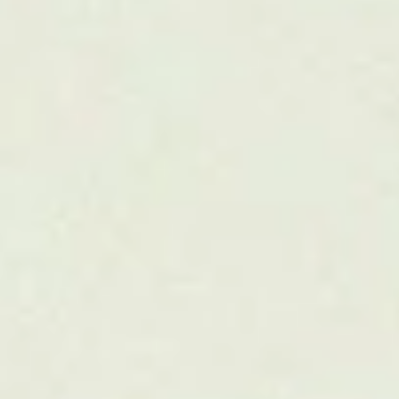
AI ja teknologiat
Vahvistamme asiantuntijuuttanne teknologialla
vapauttaen aikaa kohtaamisille ja syvemmälle
sitoutumiselle. Valjastamme tekoälyn, modernit
verkkopalvelut ja HubSpotin automatisoimaan
rutiineja ja kääntämään datan kasvuksi.
Ymmärrämme, että tekoälyn arvo ei synny
teknologiasta vaan siitä, miten se muuttaa tapaa
toimia. Siksi keskitymme ihmisiin, johtamiseen ja
käytännön tekemiseen.