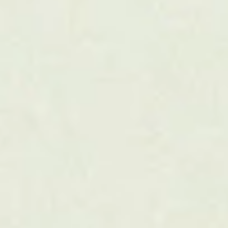
01
AI- ja tekoälyratkaisut
02
HubSpot
03
Verkkosivut
Koulutukset
Kasvatamme asiantuntemustanne edellä kuvatuista
teemoista valmentamalla, kouluttamalla ja
konsultoimalla yksilöitä sekä yhteisöjä. Valmentava
otteemme näkyy yhteistyössämme ja koulutuksista
löydät sopivat niin johtoryhmille, yksittäisille tiimeille
kuin koko työyhteisöllekin.
Tutustu koulutuksiin!
Tutustu töihimme!