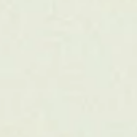
Tutustu töihimme
Kestävän
B2B-kasvun
kumppani
Olemme kestävään kasvuun erikoistunut B2B-kumppani,
joka auttaa rakentamaan sisältä vahvoja organisaatioita
ja brändejä, erottuvaa markkinointia ja kestävää
johtamista.