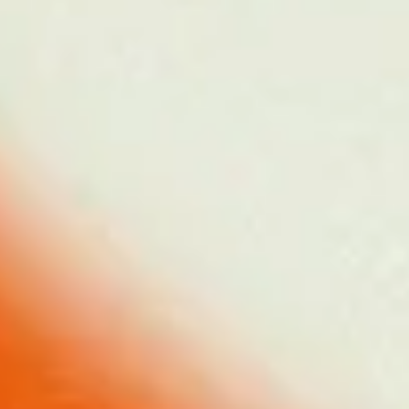
Näkemystä kestävään kasvuun
Tutustu asiantuntijamateriaaleihin
Palvelut
Toimistot
Somessa
Kaikki palvelut
Jyväskylä
Facebook