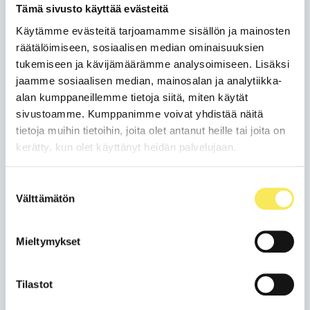
Tämä sivusto käyttää evästeitä
työntekijää tekemään arjessa oikeita valintoja. Nämä
yksittäiset arjen ratkaisut ja valinnat vievät
Käytämme evästeitä tarjoamamme sisällön ja mainosten
organisaatiota eteenpäin, kun ne kertautuvat
räätälöimiseen, sosiaalisen median ominaisuuksien
työntekijästä, tiimistä ja yksiköstä toiseen.
tukemiseen ja kävijämäärämme analysoimiseen. Lisäksi
jaamme sosiaalisen median, mainosalan ja analytiikka-
On kuitenkin tärkeää huomioida, että ylin johto
alan kumppaneillemme tietoja siitä, miten käytät
saattaa nähdä strategian selkeyden myönteisemmin
sivustoamme. Kumppanimme voivat yhdistää näitä
kuin muu organisaatio. Tämä voi johtua siitä, että
tietoja muihin tietoihin, joita olet antanut heille tai joita on
johdolla on strategiatyön ja päätöksenteon
kerätty, kun olet käyttänyt heidän palvelujaan.
näkökulmasta laajempi kokonaiskuva. Siksi voi olla,
ettei johto näe, mistä asioista työntekijät kaipaisivat
Suostumuksen
lisää tietoa tai mitkä asiat auttaisivat heitä
Välttämätön
valinta
onnistumaan työssään paremmin.
Joskus apu voi tulla strategian viestinnällistämisestä,
Mieltymykset
toisinaan paras anti voidaan saada strategiaan
kiinnittyvistä fokusryhmäkeskusteluista ja joskus
riittää, että muistaa kysyä riittävän usein suoraan,
Tilastot
mitkä asiat auttaisivat työntekijöitä menestymään.