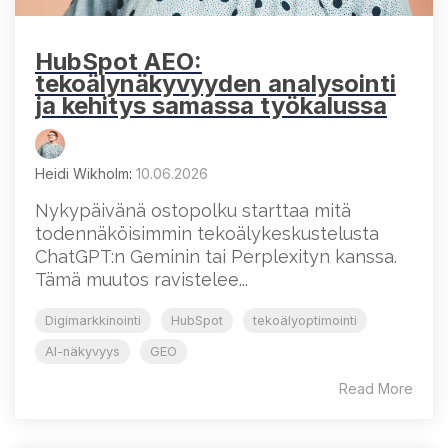
HubSpot AEO:
tekoälynäkyvyyden analysointi
ja kehitys samassa työkalussa
Heidi Wikholm
:
10.06.2026
Nykypäivänä ostopolku starttaa mitä
todennäköisimmin tekoälykeskustelusta
ChatGPT:n Geminin tai Perplexityn kanssa.
Tämä muutos ravistelee...
Digimarkkinointi
HubSpot
tekoälyoptimointi
AI-näkyvyys
GEO
Read More