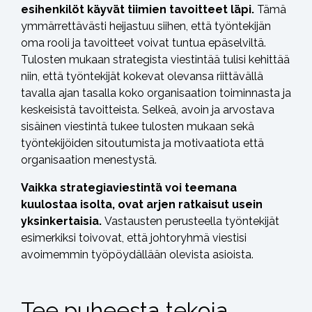
esihenkilöt käyvät tiimien tavoitteet läpi.
Tämä
ymmärrettävästi heijastuu siihen, että työntekijän
oma rooli ja tavoitteet voivat tuntua epäselviltä.
Tulosten mukaan strategista viestintää tulisi kehittää
niin, että työntekijät kokevat olevansa riittävällä
tavalla ajan tasalla koko organisaation toiminnasta ja
keskeisistä tavoitteista. Selkeä, avoin ja arvostava
sisäinen viestintä tukee tulosten mukaan sekä
työntekijöiden sitoutumista ja motivaatiota että
organisaation menestystä.
Vaikka strategiaviestintä voi teemana
kuulostaa isolta, ovat arjen ratkaisut usein
yksinkertaisia.
Vastausten perusteella työntekijät
esimerkiksi toivovat, että johtoryhmä viestisi
avoimemmin työpöydällään olevista asioista.
Tee puheesta tekoja