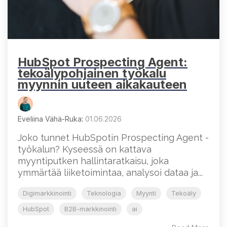
HubSpot Prospecting Agent:
tekoälypohjainen työkalu
myynnin uuteen aikakauteen
Eveliina Vähä-Ruka
:
01.06.2026
Joko tunnet HubSpotin Prospecting Agent -
työkalun? Kyseessä on kattava
myyntiputken hallintaratkaisu, joka
ymmärtää liiketoimintaa, analysoi dataa ja...
Digimarkkinointi
Teknologia
Myynti
Tekoäly
HubSpot
B2B-markkinointi
ai