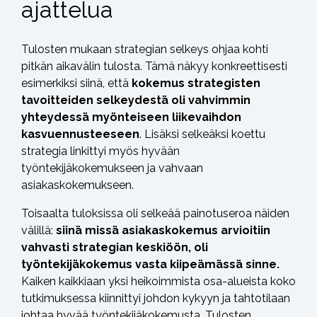
ajattelua
Tulosten mukaan strategian selkeys ohjaa kohti
pitkän aikavälin tulosta. Tämä näkyy konkreettisesti
esimerkiksi siinä, että
kokemus strategisten
tavoitteiden selkeydestä oli vahvimmin
yhteydessä myönteiseen liikevaihdon
kasvuennusteeseen
. Lisäksi selkeäksi koettu
strategia linkittyi myös hyvään
työntekijäkokemukseen ja vahvaan
asiakaskokemukseen.
Toisaalta tuloksissa oli selkeää painotuseroa näiden
välillä:
siinä missä asiakaskokemus arvioitiin
vahvasti strategian keskiöön, oli
työntekijäkokemus vasta kiipeämässä sinne.
Kaiken kaikkiaan yksi heikoimmista osa-alueista koko
tutkimuksessa kiinnittyi johdon kykyyn ja tahtotilaan
johtaa hyvää työntekijäkokemusta. Tulosten