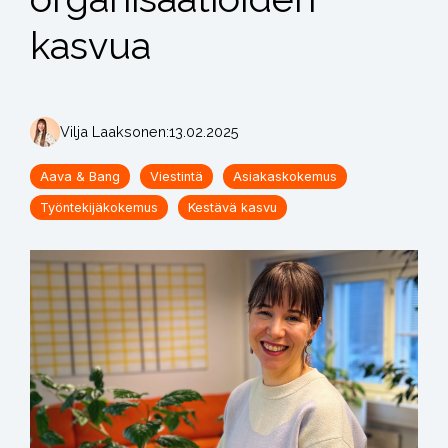
kasvua
Vilja Laaksonen
:
13.02.2025
Aava & Bang
Viestintä
Asiakaskokemus
Työntekijäkokemus
Kestävä kasvu