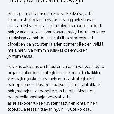
Strategian johtamisen tekee vaikeaksi se, että
selkeän strategian ja hyvän strategiaviestinnän
lisäksi tulisi varmistaa, että toivottu muutos aidosti
näkyy arjessa. Kestävän kasvun nykytilatutkimuksen
tuloksissa oli nähtävissä ristiriitaa strategisesti
tärkeiden painotusten ja arjen toimenpiteiden välillä,
mikä näkyi vahvimmin asiakaskokemuksen
johtamisessa.
Asiakaskokemus on tulosten valossa vahvasti esillä
organisaatioiden strategioissa: se arvioitiin kaikkien
vastaajien joukossa vahvimmaksi strategiseksi
painopisteeksi. Paradoksaalisesti tämä tahtotila ei
näkynyt arjen toimenpiteiden tasolla. Aineiston
perusteella vastaajat kokivat, ettei
asiakaskokemuksen systemaattinen johtaminen
toteudu arjessa riittävän hyvin. Puute korostui