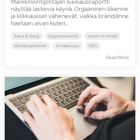
Markkinointijohtajan kuukausiraportti
näyttää laskevia käyriä. Orgaaninen liikenne
ja klikkaukset vähenevät, vaikka brändiänne
haetaan aivan kuten...
Aava & Bang
Digimarkkinointi
share of model
tekoälyoptimointi
AI-näkyvyys
GEO
Read More