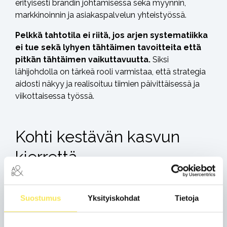
erityisesti brändin johtamisessa sekä myynnin,
markkinoinnin ja asiakaspalvelun yhteistyössä.
Pelkkä tahtotila ei riitä, jos arjen systematiikka
ei tue sekä lyhyen tähtäimen tavoitteita että
pitkän tähtäimen vaikuttavuutta.
Siksi
lähijohdolla on tärkeä rooli varmistaa, että strategia
aidosti näkyy ja realisoituu tiimien päivittäisessä ja
viikottaisessa työssä.
Kohti kestävän kasvun
kierrettä
Strategian selkeys, laadukas strategiaviestintä sekä
arjen työn johtaminen auttavat rakentamaan
Suostumus
Yksityiskohdat
Tietoja
positiivista
kestävän kasvun kierrettä.
Parhaimmillaan ison kuvan selkeys auttaa