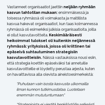
Vastanneet organisaatiot jaettiin
neljään ryhmään
kasvun tahtotilan mukaan:
ensimmäisessä ja
toisessa ryhmässä oli voimakasta ja maltillista
kasvua hakevat organisaatiot, kun taas kolmannessa
ryhmässä oli esimerkiksi julkisia organisaatioita, joilla
ei ollut kasvutavoitteita.
Keskimääräisesti
heikoimmat tulokset oli kuitenkin neljännessä
ryhmässä: yrityksissä, joissa oli kriittinen tai
epäselvä suhtautuminen strategisiin
kasvutavoitteisiin.
Näissä vastauksissa nousi esiin,
että strategia koettiin epäselväksi tai annetuille
kasvutavoitteille ei löydetty perustaa arjesta, kuten
on havaittavissa alla olevista aineistoesimerkeistä:
“Puhutaan vain isosta kasvusta ulkomailla
ilman kunnon tutkimusdataa. Luotetaan
enemmän mututuntumaan."
“Strategioista ei viestitä henkilöstölle selkeästi