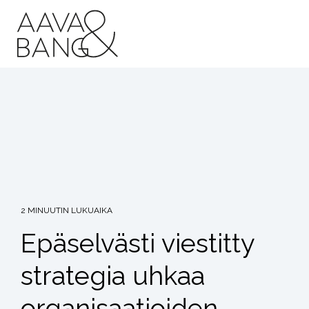
Siirry
suoraan
sisältöön
2 MINUUTIN LUKUAIKA
Epäselvästi viestitty
strategia uhkaa
organisaatioiden