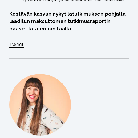
Kestävän kasvun nykytilatutkimuksen pohjalta
laaditun maksuttoman tutkimusraportin
pääset lataamaan
täällä
.
Tweet