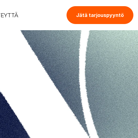
TEYTTÄ
Jätä tarjouspyyntö
lämän johtaja
etta ja tutkittua tietoa kasvusta ja
vaa kuuden jakson verran viestinnän
 suunnittelujohtaja
Marko Vilkman
.