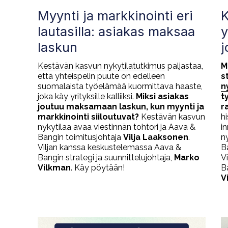
Myynti ja markkinointi eri
K
lautasilla: asiakas maksaa
y
laskun
j
Kestävän kasvun nykytilatutkimus
paljastaa,
M
että yhteispelin puute on edelleen
s
suomalaista työelämää kuormittava haaste,
n
joka käy yrityksille kalliiksi.
Miksi asiakas
t
joutuu maksamaan laskun, kun myynti ja
r
markkinointi siiloutuvat?
Kestävän kasvun
hi
nykytilaa avaa viestinnän tohtori ja Aava &
i
Bangin toimitusjohtaja
Vilja Laaksonen
.
n
Viljan kanssa keskustelemassa Aava &
B
Bangin strategi ja suunnittelujohtaja,
Marko
V
Vilkman
. Käy pöytään!
Ba
V