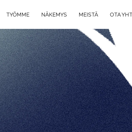
TYÖMME
NÄKEMYS
MEISTÄ
OTA YH
 Kestävän työe
n johtajille.
Luvassa on rehellistä puh
kulmasta. Kestävän kasvun nykytilaa a
taja
Vilja Laaksonen
sekä
strategi ja