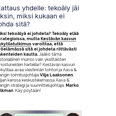
attaus yhdelle: tekoäly jäi
ksin, miksi kukaan ei
ohda sitä?
iksi tekoälyä ei johdeta? Tekoäly elää
trategioissa, mutta
Kestävän kasvun
ykytilatutkimus
varoittaa, että
yöelämässä sitä ei johdeta riittävästi
akenteiden kautta.
Jääkö tämä
storiallinen murros vain yksittäisten
nnostuneiden harteille? Kestävän kasvun
ykytilaa avaa viestinnän tohtori ja Aava &
angin toimitusjohtaja
Vilja Laaksonen
.
iljan kanssa keskustelemassa Aava &
ngin strategi ja suunnittelujohtaja,
Marko
ilkman
. Käy pöytään!