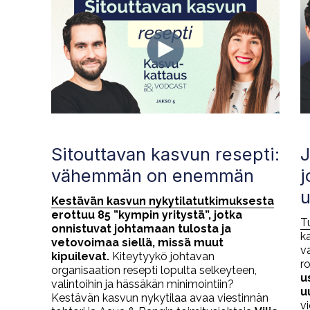
Sitouttavan kasvun resepti:
J
vähemmän on enemmän
j
u
Kestävän kasvun nykytilatutkimuksesta
erottuu 85 ”kympin yritystä”, jotka
T
onnistuvat johtamaan tulosta ja
k
vetovoimaa siellä, missä muut
v
kipuilevat.
Kiteytyykö johtavan
ro
organisaation resepti lopulta selkeyteen,
u
valintoihin ja hässäkän minimointiin?
u
Kestävän kasvun nykytilaa avaa viestinnän
v