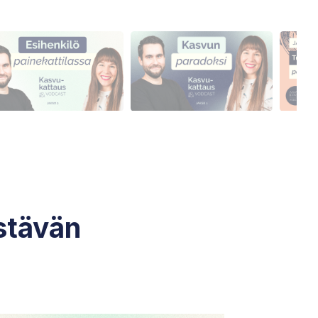
stävän
!