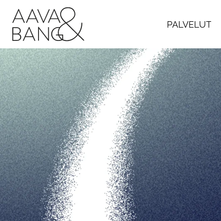
Siirry
suoraan
PALVELUT
sisältöön
Kasvukattaus:
Pöytä on katettu kestävän työelämä
sen haasteista johtajan arjen näkö
tohtori ja Aava & Bangin toimitusjoh
Spotify
YouTube