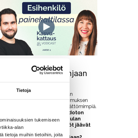
sihenkilö palaa pohjaan
ainekattilassa
Tietoja
sihenkilöt ovat arjessa strategian
ärkeimpiä sitouttajia, mutta tutkimuksen
ukaan he ovat kaikkein tyytymättömimpiä.
nko työnkuvasta tullut mahdoton
htälö strategian ja resurssipulan
 ominaisuuksien tukemiseen
uristuksissa? Miksi esihenkilöt jäävät
tiikka-alan
trategian ja arjen väliseen
ietoja muihin tietoihin, joita
ainekattilaan ja palavat pohjaan?