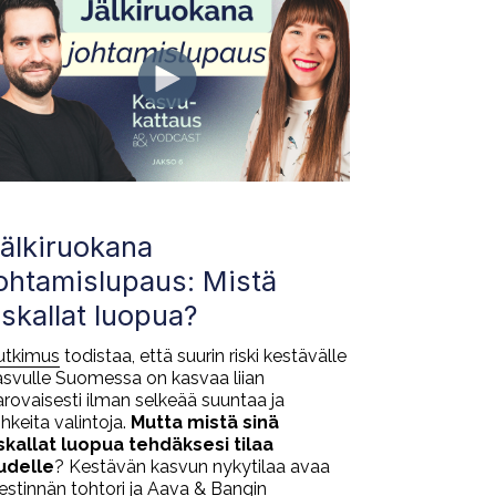
älkiruokana
ohtamislupaus: Mistä
skallat luopua?
utkimus
todistaa, että suurin riski kestävälle
asvulle Suomessa on kasvaa liian
arovaisesti ilman selkeää suuntaa ja
hkeita valintoja.
Mutta mistä sinä
skallat luopua tehdäksesi tilaa
udelle
? Kestävän kasvun nykytilaa avaa
iestinnän tohtori ja Aava & Bangin