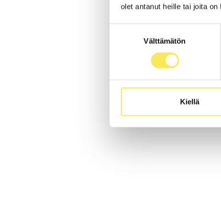
olet antanut heille tai joita o
Suostumuksen
Välttämätön
valinta
Kiellä