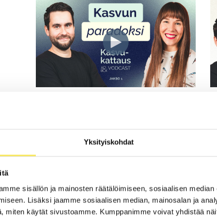
Kasvun paradoksi: Miksi
E
strategia ei näy arjessa?
p
Yksityiskohdat
Alkupalana kasvun paradoksi. Tieto pöydällä
E
ja resepti selvillä, mutta teot uupuvat. Miksi
t
strategia ei muutu teoiksi arjessa?
m
itä
Suomalaisilla organisaatiolla on enemmän
O
tietoa ja visioita kuin koskaan, mutta
y
mme sisällön ja mainosten räätälöimiseen, sosiaalisen median
insinöörikansa pelkää tehdä vaikeita
p
iseen. Lisäksi jaamme sosiaalisen median, mainosalan ja analy
valintoja.
Miksi hienot strategiat jäävät
s
, miten käytät sivustoamme. Kumppanimme voivat yhdistää näitä t
tutkitusti vain juhlapuheiksi, eivätkä
p