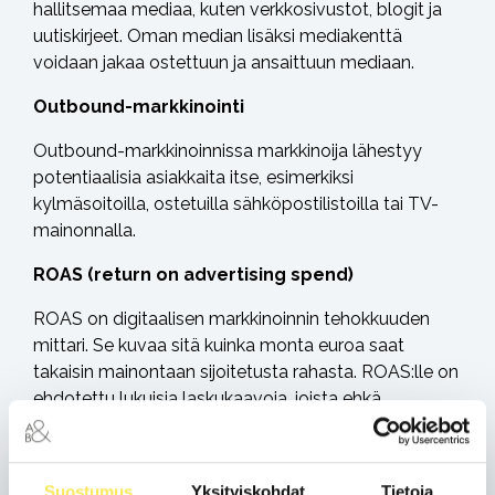
hallitsemaa mediaa, kuten verkkosivustot, blogit ja
uutiskirjeet. Oman median lisäksi mediakenttä
voidaan jakaa ostettuun ja ansaittuun mediaan.
Outbound-markkinointi
Outbound-markkinoinnissa markkinoija lähestyy
potentiaalisia asiakkaita itse, esimerkiksi
kylmäsoitoilla, ostetuilla sähköpostilistoilla tai TV-
mainonnalla.
ROAS (return on advertising spend)
ROAS on digitaalisen markkinoinnin tehokkuuden
mittari. Se kuvaa sitä kuinka monta euroa saat
takaisin mainontaan sijoitetusta rahasta. ROAS:lle on
ehdotettu lukuisia laskukaavoja, joista ehkä
yleisimmin käytetty on mainonnan tuottojen
jakaminen mainonnan kustannuksilla. Esimerkiksi 10
000€ tuottoihin ollaan käytetty 2000€
Suostumus
Yksityiskohdat
Tietoja