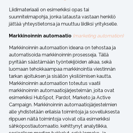
Liidimateriaali on esimerkiksi opas tai
suunnitelmapohja, jonka latausta vastaan henkilö
jättää yhteystietonsa ja muuttuu liidiksi yritykselle.
Markkinoinnin automaatio
(marketing automation)
Markkinoinnin automaation ideana on tehostaa ja
automatisoida markkinoinnin prosesseja. Tällä
pyritään säästämään työntekijöiden aikaa, sekä
luomaan tehokkaampaa markkinointia viestinnän
tarkan ajoituksen ja sisällön yksilöimisen kautta.
Markkinoinnin automaation toteutus vaatii
markkinoinnin automaatiojärjestelmän, joita ovat
esimerkiksi HubSpot, Pardot, Marketo ja Active
Campaign. Markkinoinnin automaatiojärjestelmien
alle yhdistetään erilaisia toimintoja ja sovelluksesta
riippuen näitä toimintoja voivat olla esimerkiksi
sähköpostiautomaatio, kehittynyt analytiikka,