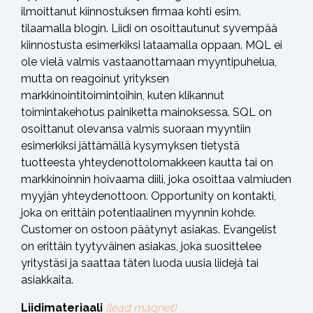
ilmoittanut kiinnostuksen firmaa kohti esim.
tilaamalla blogin. Liidi on osoittautunut syvempää
kiinnostusta esimerkiksi lataamalla oppaan. MQL ei
ole vielä valmis vastaanottamaan myyntipuhelua,
mutta on reagoinut yrityksen
markkinointitoimintoihin, kuten klikannut
toimintakehotus painiketta mainoksessa. SQL on
osoittanut olevansa valmis suoraan myyntiin
esimerkiksi jättämällä kysymyksen tietystä
tuotteesta yhteydenottolomakkeen kautta tai on
markkinoinnin hoivaama diili, joka osoittaa valmiuden
myyjän yhteydenottoon. Opportunity on kontakti,
joka on erittäin potentiaalinen myynnin kohde.
Customer on ostoon päätynyt asiakas. Evangelist
on erittäin tyytyväinen asiakas, joka suosittelee
yritystäsi ja saattaa täten luoda uusia liidejä tai
asiakkaita.
Liidimateriaali
(lead magnet)