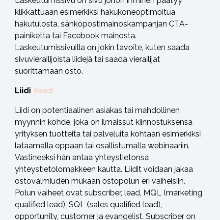
Laskeutumissivu on sivu johon ihminen päätyy
klikkattuaan esimerkiksi hakukoneoptimoitua
hakutulosta, sähköpostimainoskampanjan CTA-
painiketta tai Facebook mainosta.
Laskeutumissivuilla on jokin tavoite, kuten saada
sivuvierailijoista liidejä tai saada vierailijat
suorittamaan osto.
Liidi
(lead)
Liidi on potentiaalinen asiakas tai mahdollinen
myynnin kohde, joka on ilmaissut kiinnostuksensa
yrityksen tuotteita tai palveluita kohtaan esimerkiksi
lataamalla oppaan tai osallistumalla webinaariin.
Vastineeksi hän antaa yhteystietonsa
yhteystietolomakkeen kautta. Liidit voidaan jakaa
ostovalmiuden mukaan ostopolun eri vaiheisiin.
Polun vaiheet ovat subscriber, lead, MQL (marketing
qualified lead), SQL (sales qualified lead),
opportunity, customer ja evangelist. Subscriber on