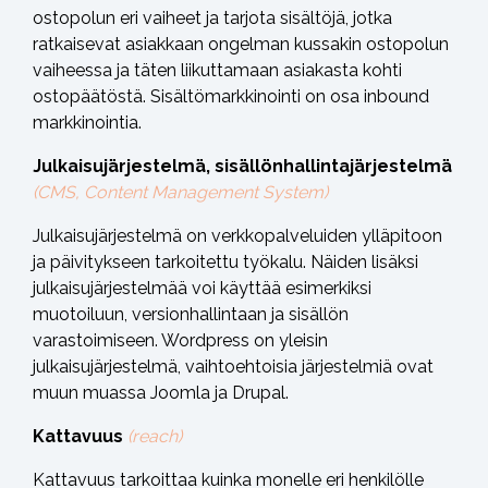
ostopolun eri vaiheet ja tarjota sisältöjä, jotka
ratkaisevat asiakkaan ongelman kussakin ostopolun
vaiheessa ja täten liikuttamaan asiakasta kohti
ostopäätöstä. Sisältömarkkinointi on osa inbound
markkinointia.
Julkaisujärjestelmä, sisällönhallintajärjestelmä
(CMS, Content Management System)
Julkaisujärjestelmä on verkkopalveluiden ylläpitoon
ja päivitykseen tarkoitettu työkalu. Näiden lisäksi
julkaisujärjestelmää voi käyttää esimerkiksi
muotoiluun, versionhallintaan ja sisällön
varastoimiseen. Wordpress on yleisin
julkaisujärjestelmä, vaihtoehtoisia järjestelmiä ovat
muun muassa Joomla ja Drupal.
Kattavuus
(reach)
Kattavuus tarkoittaa kuinka monelle eri henkilölle