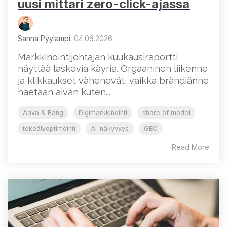
uusi mittari zero-click-ajassa
Sanna Pyylampi
:
04.06.2026
Markkinointijohtajan kuukausiraportti
näyttää laskevia käyriä. Orgaaninen liikenne
ja klikkaukset vähenevät, vaikka brändiänne
haetaan aivan kuten...
Aava & Bang
Digimarkkinointi
share of model
tekoälyoptimointi
AI-näkyvyys
GEO
Read More