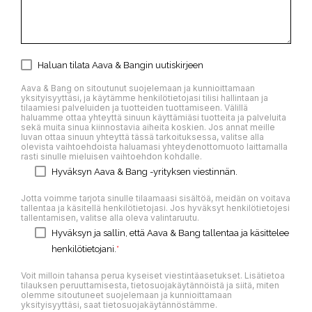
Haluan tilata Aava & Bangin uutiskirjeen
Aava & Bang on sitoutunut suojelemaan ja kunnioittamaan
yksityisyyttäsi, ja käytämme henkilötietojasi tilisi hallintaan ja
tilaamiesi palveluiden ja tuotteiden tuottamiseen. Välillä
haluamme ottaa yhteyttä sinuun käyttämiäsi tuotteita ja palveluita
sekä muita sinua kiinnostavia aiheita koskien. Jos annat meille
luvan ottaa sinuun yhteyttä tässä tarkoituksessa, valitse alla
olevista vaihtoehdoista haluamasi yhteydenottomuoto laittamalla
rasti sinulle mieluisen vaihtoehdon kohdalle.
Hyväksyn Aava & Bang -yrityksen viestinnän.
Jotta voimme tarjota sinulle tilaamaasi sisältöä, meidän on voitava
tallentaa ja käsitellä henkilötietojasi. Jos hyväksyt henkilötietojesi
tallentamisen, valitse alla oleva valintaruutu.
Hyväksyn ja sallin, että Aava & Bang tallentaa ja käsittelee
henkilötietojani.
*
Voit milloin tahansa perua kyseiset viestintäasetukset. Lisätietoa
tilauksen peruuttamisesta, tietosuojakäytännöistä ja siitä, miten
olemme sitoutuneet suojelemaan ja kunnioittamaan
yksityisyyttäsi, saat tietosuojakäytännöstämme.