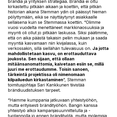
brändiä ja yrityksen strategiaa. Brändiä ei oltu
kirkastettu pitkään aikaan ja koettiin, että pitkän
historian aikana Stemman ydin oli päässyt hieman
pölyttymään, eikä se näyttäytynyt asiakkaalle
sellaisena kuin se Stemmassa koettiin. “Olimme
vuosi vuodelta menettäneet markkinaosuuksia ja
myynti oli ollut jo pitkään laskussa. Siksi päätimme,
että on aika päästä takaisin peliin mukaan ja saada
myyntiä kasvamaan niin kivijalassa, kuin
verkossakin, sillä siellähän tulevaisuus on.
Ja jotta
mahdollistetaan kasvu, on erottauduttava
joukosta. Sen sijaan, että ollaan
mitäänsanomattomia, kaivetaan esiin se, millä
juuri me erottaudumme. Toisin sanoen,
tärkeintä projektissa oli nimenomaan
kilpailuedun kirkastaminen
”, Stemman
toimitusjohtaja Sari Kankkunen tiivistää
brändiuudistuksen tarpeet.
“Haimme kumppania jatkuvaan yhteistyöhön,
mutta erityisesti brändityöhön. Bangin kanssa
yhteistyö alkoi kampanjasuunnittelulla ja -
tuotannolla jo ennen brändityötä, mutta molempia