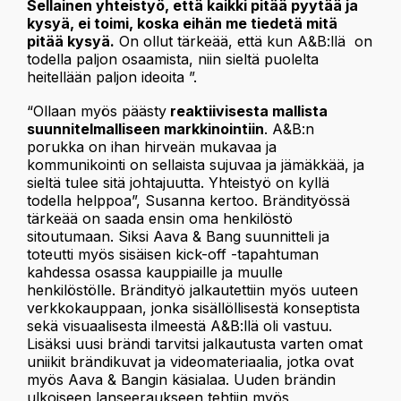
Sellainen yhteistyö, että kaikki pitää pyytää ja
kysyä, ei toimi, koska eihän me tiedetä mitä
pitää kysyä.
On ollut tärkeää, että kun A&B:llä on
todella paljon osaamista, niin sieltä puolelta
heitellään paljon ideoita ”.
“Ollaan myös päästy
reaktiivisesta mallista
suunnitelmalliseen markkinointiin
. A&B:n
porukka on ihan hirveän mukavaa ja
kommunikointi on sellaista sujuvaa ja jämäkkää, ja
sieltä tulee sitä johtajuutta. Yhteistyö on kyllä
todella helppoa”, Susanna kertoo. Brändityössä
tärkeää on saada ensin oma henkilöstö
sitoutumaan. Siksi Aava & Bang suunnitteli ja
toteutti myös sisäisen kick-off -tapahtuman
kahdessa osassa kauppiaille ja muulle
henkilöstölle. Brändityö jalkautettiin myös uuteen
verkkokauppaan, jonka sisällöllisestä konseptista
sekä visuaalisesta ilmeestä A&B:llä oli vastuu.
Lisäksi uusi brändi tarvitsi jalkautusta varten omat
uniikit brändikuvat ja videomateriaalia, jotka ovat
myös Aava & Bangin käsialaa. Uuden brändin
ulkoiseen lanseeraukseen tehtiin myös