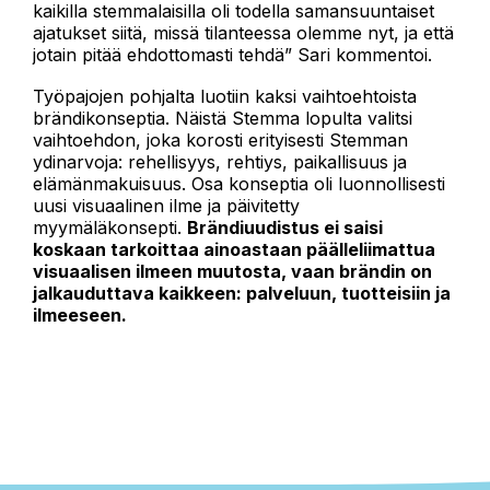
kaikilla stemmalaisilla oli todella samansuuntaiset
ajatukset siitä, missä tilanteessa olemme nyt, ja että
jotain pitää ehdottomasti tehdä” Sari kommentoi.
Työpajojen pohjalta luotiin kaksi vaihtoehtoista
brändikonseptia. Näistä Stemma lopulta valitsi
vaihtoehdon, joka korosti erityisesti Stemman
ydinarvoja: rehellisyys, rehtiys, paikallisuus ja
elämänmakuisuus. Osa konseptia oli luonnollisesti
uusi visuaalinen ilme ja päivitetty
myymäläkonsepti.
Brändiuudistus ei saisi
koskaan tarkoittaa ainoastaan päälleliimattua
visuaalisen ilmeen muutosta, vaan brändin on
jalkauduttava kaikkeen: palveluun, tuotteisiin ja
ilmeeseen.