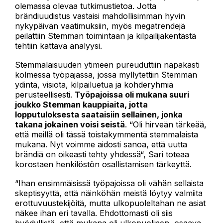
olemassa olevaa tutkimustietoa. Jotta
brändiuudistus vastaisi mahdollisimman hyvin
nykypäivän vaatimuksiin, myös megatrendejä
peilattiin Stemman toimintaan ja kilpailijakentästä
tehtiin kattava analyysi.
Stemmalaisuuden ytimeen pureuduttiin napakasti
kolmessa työpajassa, jossa myllytettiin Stemman
ydintä, visiota, kilpailuetua ja kohderyhmiä
perusteellisesti.
Työpajoissa oli mukana suuri
joukko Stemman kauppiaita, jotta
lopputuloksesta saataisiin sellainen, jonka
takana jokainen voisi seistä
. “Oli hirveän tärkeää,
että meillä oli tässä toistakymmentä stemmalaista
mukana. Nyt voimme aidosti sanoa, että uutta
brändiä on oikeasti tehty yhdessä“, Sari toteaa
korostaen henkilöstön osallistamisen tärkeyttä.
“Ihan ensimmäisissä työpajoissa oli vähän sellaista
skeptisyyttä, että näinköhän meistä löytyy valmiita
erottuvuustekijöitä, mutta ulkopuoleltahan ne asiat
näkee ihan eri tavalla. Ehdottomasti oli siis