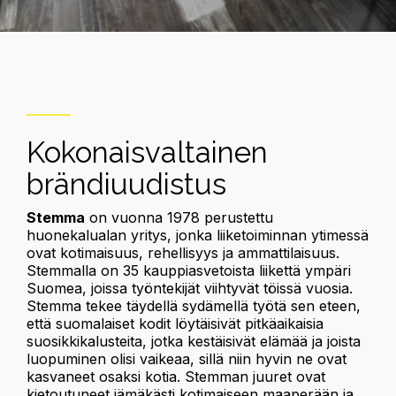
Kokonaisvaltainen
brändiuudistus
Stemma
on vuonna 1978 perustettu
huonekalualan yritys, jonka liiketoiminnan ytimessä
ovat kotimaisuus, rehellisyys ja ammattilaisuus.
Stemmalla on 35 kauppiasvetoista liikettä ympäri
Suomea, joissa työntekijät viihtyvät töissä vuosia.
Stemma tekee täydellä sydämellä työtä sen eteen,
että suomalaiset kodit löytäisivät pitkäaikaisia
suosikkikalusteita, jotka kestäisivät elämää ja joista
luopuminen olisi vaikeaa, sillä niin hyvin ne ovat
kasvaneet osaksi kotia. Stemman juuret ovat
kietoutuneet jämäkästi kotimaiseen maaperään ja