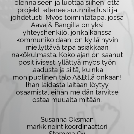
olennaiseen ja luottaa siihen, että
projekti etenee suunnitellusti ja
johdetusti. Myös toimintatapa, jossa
Aava & Bangilla on yksi
yhteyshenkilö, jonka kanssa
kommunikoidaan, on kyllä hyvin
miellyttävä tapa asiakkaan
näkökulmasta. Koko ajan on saanut
positiivisesti yllättyä myös työn
laadusta ja siitä, kuinka
monipuolinen talo A&B:llä onkaan!
Ihan laidasta laitaan löytyy
osaamista, eihän meidän tarvitse
ostaa muualta mitään.
Susanna Oksman
markkinointikoordinaattori
Stemma Oy