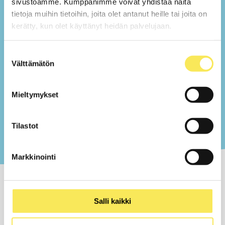
palautetta nyt, kun se
sivustoamme. Kumppanimme voivat yhdistää näitä
lanseerattiin
tietoja muihin tietoihin, joita olet antanut heille tai joita on
kauppiaillekin. Se
kerätty, kun olet käyttänyt heidän palvelujaan.
kuvastaa hyvin Stemmaa.
Suostumuksen
Sari Kankkunen
Välttämätön
valinta
toimitusjohtaja
Stemma Oy
Mieltymykset
Tilastot
Markkinointi
Salli kaikki