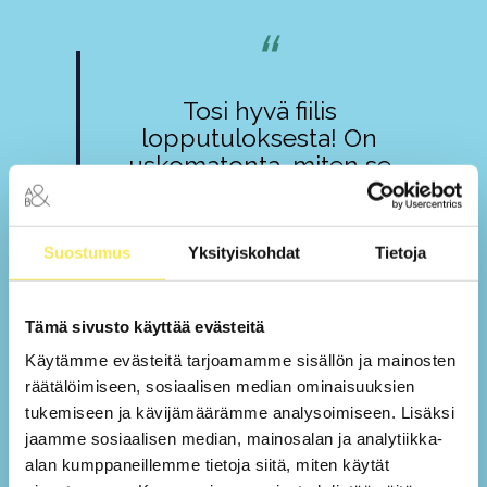
“
Tosi hyvä fiilis
lopputuloksesta! On
uskomatonta, miten se
kaikki, mitä prosessissa
kaivettiin esiin, kuvaa niin
hyvin meitä ja kaikki
Suostumus
Yksityiskohdat
Tietoja
voivat seistä sen takana.
Tuli fiilis, että tämä pitää
nyt vain äkkiä päästä
Tämä sivusto käyttää evästeitä
kertomaan kaikille, että
Käytämme evästeitä tarjoamamme sisällön ja mainosten
mitä Stemma on!
räätälöimiseen, sosiaalisen median ominaisuuksien
Lopputulema on ollut
tukemiseen ja kävijämäärämme analysoimiseen. Lisäksi
todella hyvä ja siitä on
jaamme sosiaalisen median, mainosalan ja analytiikka-
tullut mielettömän hyvää
alan kumppaneillemme tietoja siitä, miten käytät