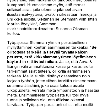
hyödyllistä, että mukana oli ulkopuolinen, osaava
kumppani. Huomasimme myös, että monet
sellaiset asiat, joita olemme pitäneet aivan
itsestäänselvyytenä, ovatkin oikeastaan hienoja ja
uniikkeja asioita. Sieltähän se Stemman ydin sitten
lopulta löytyikin”, Stemman
markkinointikoordinaattori Susanna Oksman
kertoo.
Työpajoissa Stemman ytimen perusteellinen
myllyttäminen koettiin äärimmäisen tärkeäksi: “
Se
oli todella tärkeää ja tietyllä tavalla kaiken
perusta, että kirkkaimman ytimen löytämiseen
käytettiin riittävästi aikaa
. Ja se, että Aava &
Bangin väki ammattilaisina keräsi ja kasasi sieltä
tärkeimmät asiat talteen, oli kyllä äärimmäisen
tärkeää. Meillä ei olisi riittänyt osaaminen noin
laajaan työhön, joten siihen tarvittiin nimenomaan
se ammattilaistiimi, joka osaa katsoa asioita
ulkopuolelta, verrata meitä ympäristöön ja haastaa
meitä. Ensimmäisestä työpajasta tuli tosi hyvä
tunne ja sellainen olo, että tällaista oikeasti
tarvitaan. Työpajan paras anti oli se, että meillä