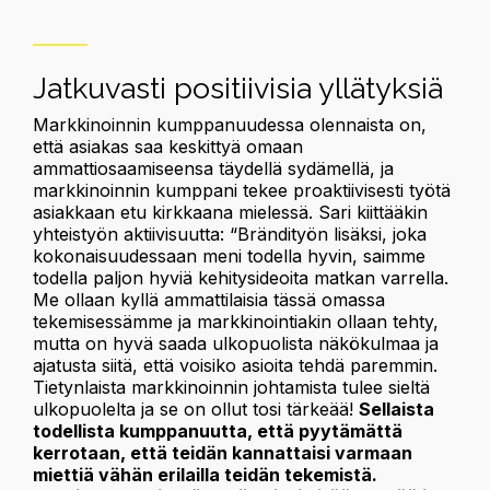
Jatkuvasti positiivisia yllätyksiä
Markkinoinnin kumppanuudessa olennaista on,
että asiakas saa keskittyä omaan
ammattiosaamiseensa täydellä sydämellä, ja
markkinoinnin kumppani tekee proaktiivisesti työtä
asiakkaan etu kirkkaana mielessä. Sari kiittääkin
yhteistyön aktiivisuutta: “Brändityön lisäksi, joka
kokonaisuudessaan meni todella hyvin, saimme
todella paljon hyviä kehitysideoita matkan varrella.
Me ollaan kyllä ammattilaisia tässä omassa
tekemisessämme ja markkinointiakin ollaan tehty,
mutta on hyvä saada ulkopuolista näkökulmaa ja
ajatusta siitä, että voisiko asioita tehdä paremmin.
Tietynlaista markkinoinnin johtamista tulee sieltä
ulkopuolelta ja se on ollut tosi tärkeää!
Sellaista
todellista kumppanuutta, että pyytämättä
kerrotaan, että teidän kannattaisi varmaan
miettiä vähän erilailla teidän tekemistä.