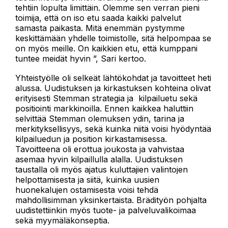
tehtiin lopulta limittäin. Olemme sen verran pieni
toimija, että on iso etu saada kaikki palvelut
samasta paikasta. Mitä enemmän pystymme
keskittämään yhdelle toimistolle, sitä helpompaa se
on myös meille. On kaikkien etu, että kumppani
tuntee meidät hyvin ”, Sari kertoo.
Yhteistyölle oli selkeät lähtökohdat ja tavoitteet heti
alussa. Uudistuksen ja kirkastuksen kohteina olivat
erityisesti Stemman strategia ja kilpailuetu sekä
positiointi markkinoilla. Ennen kaikkea haluttiin
selvittää Stemman olemuksen ydin, tarina ja
merkityksellisyys, sekä kuinka niitä voisi hyödyntää
kilpailuedun ja position kirkastamisessa.
Tavoitteena oli erottua joukosta ja vahvistaa
asemaa hyvin kilpaillulla alalla. Uudistuksen
taustalla oli myös ajatus kuluttajien valintojen
helpottamisesta ja siitä, kuinka uusien
huonekalujen ostamisesta voisi tehdä
mahdollisimman yksinkertaista. Brädityön pohjalta
uudistettiinkin myös tuote- ja palveluvalikoimaa
sekä myymäläkonseptia.