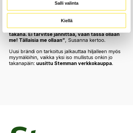
"Ei tarvitse jännittää, vaan tässä
Salli valinta
ollaan me"
Kiellä
“Kun kaikki on todellista, rehellistä ja oikeasti
totta, voi seistä ylpeänä näiden asioiden
takana. Ei tarvitse jännittää, vaan tässä ollaan
me! Tällaisia me ollaan”
, Susanna kertoo.
Uusi brändi on tarkoitus jalkauttaa hiljalleen myös
myymälöihin, vaikka yksi iso mullistus onkin jo
takanapäin:
uusittu Stemman verkkokauppa
.