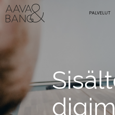
Siirry
suoraan
sisältöön
PALVELUT
Sisält
digim