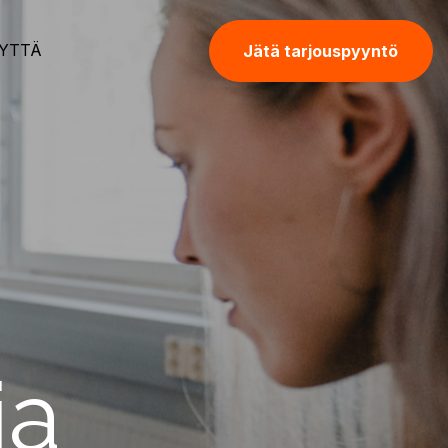
YTTÄ
Jätä tarjouspyyntö
ia