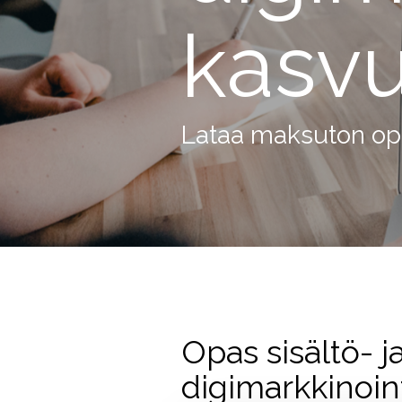
kasvu
Lataa maksuton 
Opas sisältö- j
digimarkkinoint