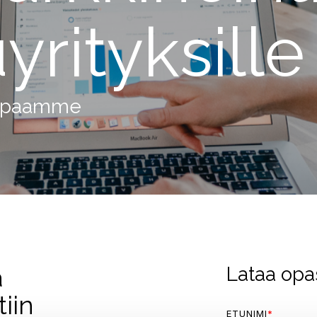
yrityksille
oppaamme
a
Lataa opa
iin
ETUNIMI
*