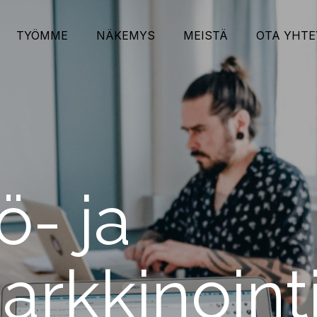
TYÖMME
NÄKEMYS
MEISTÄ
OTA YHTE
ö- ja
arkkinoint