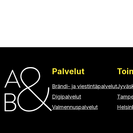
Palvelut
Toi
Brändi- ja viestintäpalvelut
Jyväs
Digipalvelut
Tampe
Valmennuspalvelut
Helsin