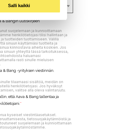
Salli kaikki
a & Bangin uutiskirjeen
tunut suojelemaan ja kunnioittamaan
tämme henkilötietojasi tilisi hallintaan ja
 ja tuotteiden tuottamiseen. Välillä
tä sinuun käyttämiäsi tuotteita ja
sinua kiinnostavia aiheita koskien. Jos
aa sinuun yhteyttä tässä tarkoituksessa,
vaihtoehdoista haluamasi
ttamalla rasti sinulle mieluisen
.
 & Bang -yrityksen viestinnän.
inulle tilaamaasi sisältöä, meidän on
sitellä henkilötietojasi. Jos hyväksyt
tamisen, valitse alla oleva valintaruutu.
llin, että Aava & Bang tallentaa ja
ilötietojani.
*
erua kyseiset viestintäasetukset.
eruuttamisesta, tietosuojakäytännöistä ja
itoutuneet suojelemaan ja kunnioittamaan
 tietosuojakäytännöstämme.