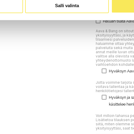
Salli valinta
Haluan tilata Aav
Aava & Bang on sitou
yksityisyyttäsi, ja käy
tilaamiesi palveluiden
haluamme ottaa yhteyt
palveluita sekä muita 
annat meille luvan ott
valitse alla olevista 
yhteydenottomuoto lai
vaihtoehdon kohdalle
Hyväksyn Aava
Jotta voimme tarjota s
voitava tallentaa ja kä
henkilötietojesi tallen
Hyväksyn ja sa
käsittelee henk
Voit milloin tahansa p
Lisätietoa tilauksen p
siitä, miten olemme s
yksityisyyttäsi, saat