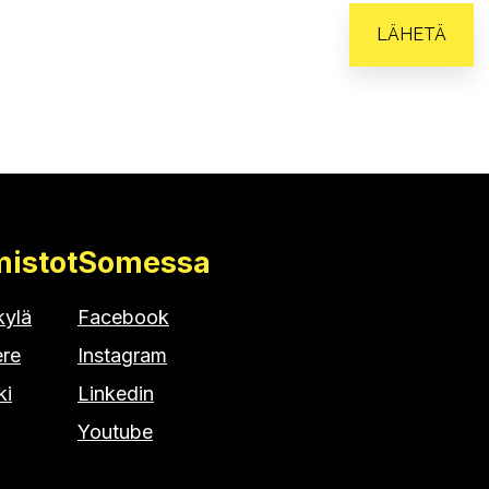
mistot
Somessa
kylä
Facebook
re
Instagram
ki
Linkedin
Youtube