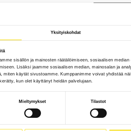
ja tuloksia tuovaa sisältö- ja
SUKUNIMI
*
ooli kasvaa jatkuvasti.
s on tuottaa kohderyhmillesi
Yksityiskohdat
ja sen myötä luoda uusia
nti taas perinteisesti yhdistetään
SÄHKÖPOSTI
*
itä
ka molemmilla on sama tavoite.
mme sisällön ja mainosten räätälöimiseen, sosiaalisen median
raaviin kysymyksiin:
iseen. Lisäksi jaamme sosiaalisen median, mainosalan ja analy
, miten käytät sivustoamme. Kumppanimme voivat yhdistää näitä t
PUHELINNUMERO
 tarkoitetaan?
n kerätty, kun olet käyttänyt heidän palvelujaan.
koitetaan?
a digimarkkinointia?
ikutavuutta?
YRITYS
*
Mieltymykset
Tilastot
inen lomake. Opas on täysin
en sido sinua mihinkään.
MIKÄ NÄISTÄ KUV