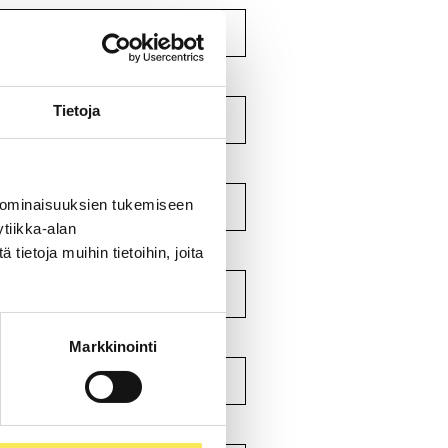
Tietoja
 ominaisuuksien tukemiseen
tiikka-alan
ietoja muihin tietoihin, joita
Markkinointi
AA SINUA PARHAITEN?
*