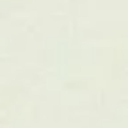
Strategy
Markkinoinnin kumppa
Strategy charts the course and builds a foundation for 
operating models, we streamline daily decision-making a