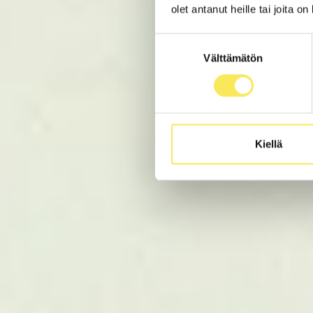
olet antanut heille tai joita o
Suostumuksen
Välttämätön
valinta
Kiellä