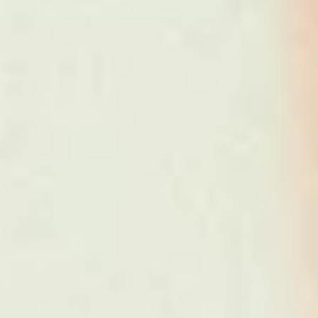
it to your company culture. By integrating AI-driven
ial advantage.