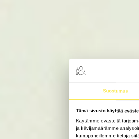
01
Strategy Renewal
02
Strategy Execution
03
Strategy Commercialization
Suostumus
Tämä sivusto käyttää eväste
Käytämme evästeitä tarjoama
ja kävijämäärämme analysoim
kumppaneillemme tietoja siitä