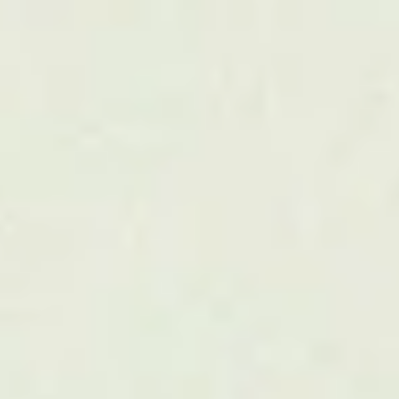
nuus
commitment. We help you revitalize your strategy and commit 
nd transform your value proposition into a distinct commerc