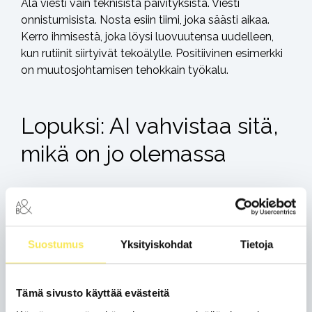
Älä viesti vain teknisistä päivityksistä. Viesti
onnistumisista. Nosta esiin tiimi, joka säästi aikaa.
Kerro ihmisestä, joka löysi luovuutensa uudelleen,
kun rutiinit siirtyivät tekoälylle. Positiivinen esimerkki
on muutosjohtamisen tehokkain työkalu.
Lopuksi: AI vahvistaa sitä,
mikä on jo olemassa
Jos organisaationne prosessit ovat solmussa ja
markkinointi sekä myynti puhuvat eri kieliä, AI vain
nopeuttaa tätä sekoilua. Mutta jos rakenteet (kuten
RevOps-ajattelu) ovat kunnossa, tekoäly toimii
Suostumus
Yksityiskohdat
Tietoja
supervoimana, joka skaalaa osaamisenne uudelle
tasolle.
Tämä sivusto käyttää evästeitä
Lue myös, miksi RevOps-ajattelu on äärimmäisen