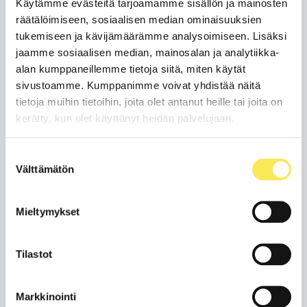
Käytämme evästeitä tarjoamamme sisällön ja mainosten
kriittistä AI-transformaatiota eli tekoälymuutosta
räätälöimiseen, sosiaalisen median ominaisuuksien
tekeville yrityksille:
RevOps ja tekoäly – näin rakennat
tukemiseen ja kävijämäärämme analysoimiseen. Lisäksi
tekoälyajan kaupallisen koneiston
jaamme sosiaalisen median, mainosalan ja analytiikka-
AI-transformaatio ei ole projekti, jolla on
alan kumppaneillemme tietoja siitä, miten käytät
päättymispäivä. Se on uusi tapa olla ja tehdä työtä.
sivustoamme. Kumppanimme voivat yhdistää näitä
Ja siinä matkassa ihminen on edelleen se tärkein
tietoja muihin tietoihin, joita olet antanut heille tai joita on
lenkki.
kerätty, kun olet käyttänyt heidän palvelujaan.
Suostumuksen
Välttämätön
valinta
Me Aava & Bangilla yhdistämme laadukkaat AI-
Mieltymykset
ratkaisut ja tuloksellisen muutosjohtamisen.
Olisimmeko etsimäsi luotettava AI-kumppani?
Tilastot
Tutustu AI- ja teknologiaratkaisuihimme täällä:
https://bang.fi/palvelut/ai-teknologiat/ai-
ratkaisut
Markkinointi