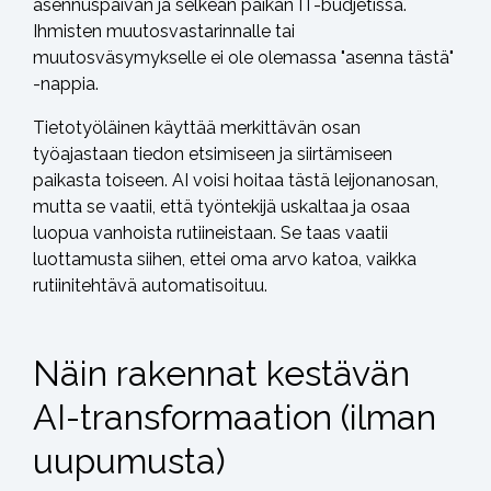
asennuspäivän ja selkeän paikan IT-budjetissa.
Ihmisten muutosvastarinnalle tai
muutosväsymykselle ei ole olemassa "asenna tästä"
-nappia.
Tietotyöläinen käyttää merkittävän osan
työajastaan tiedon etsimiseen ja siirtämiseen
paikasta toiseen. AI voisi hoitaa tästä leijonanosan,
mutta se vaatii, että työntekijä uskaltaa ja osaa
luopua vanhoista rutiineistaan. Se taas vaatii
luottamusta siihen, ettei oma arvo katoa, vaikka
rutiinitehtävä automatisoituu.
Näin rakennat kestävän
AI-transformaation (ilman
uupumusta)