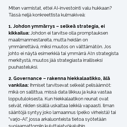
Miten varmistat, ettei AI-investointi valu hukkaan?
Tässä neljä konkreettista kulmakiveä:
1. Johdon ymmärrys – selkeä strategia, ei
kikkailua:
Johdon ei tarvitse olla promptauksen
maailmanmestareita, mutta heidän on
ymmärrettävä, miksi muutos on välttämätön. Jos
johto ei näytä esimerkkiä tai ymmärrä AI:n strategista
merkitystä, muutos jää strategiasta irralliseksi
puuhasteluksi.
2. Governance – rakenna hiekkalaatikko, älä
vankilaa:
Ihmiset tarvitsevat selkeät pelisäännöt:
mikä on sallittua, missä data liikkuu ja kuka vastaa
lopputuloksesta. Kun hiekkalaatikon reunat ovat
selvät, niiden sisällä uskaltaa leikkiä vapaasti. Ilman
sääntöjä syntyy joko lamaannus (pelko virheistä) tai
”varjo-AI”, jossa arkaluonteista tietoa syötetään
suojaamattomiin kuluttajatyökaluihin.