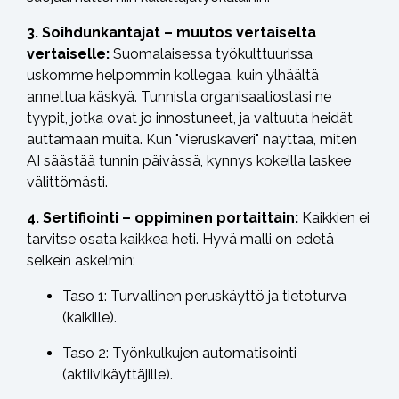
3. Soihdunkantajat – muutos vertaiselta
vertaiselle:
Suomalaisessa työkulttuurissa
uskomme helpommin kollegaa, kuin ylhäältä
annettua käskyä. Tunnista organisaatiostasi ne
tyypit, jotka ovat jo innostuneet, ja valtuuta heidät
auttamaan muita. Kun "vieruskaveri" näyttää, miten
AI säästää tunnin päivässä, kynnys kokeilla laskee
välittömästi.
4. Sertifiointi – oppiminen portaittain:
Kaikkien ei
tarvitse osata kaikkea heti. Hyvä malli on edetä
selkein askelmin:
Taso 1: Turvallinen peruskäyttö ja tietoturva
(kaikille).
Taso 2: Työnkulkujen automatisointi
(aktiivikäyttäjille).