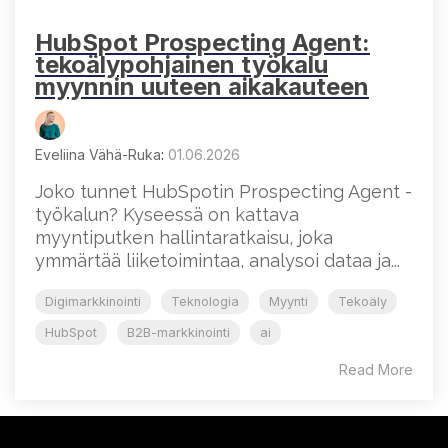
HubSpot Prospecting Agent:
tekoälypohjainen työkalu
myynnin uuteen aikakauteen
Eveliina Vähä-Ruka
:
01.06.2026
Joko tunnet HubSpotin Prospecting Agent -
työkalun? Kyseessä on kattava
myyntiputken hallintaratkaisu, joka
ymmärtää liiketoimintaa, analysoi dataa ja...
Digimarkkinointi
Teknologia
Myynti
Tekoäly
HubSpot
B2B-markkinointi
ai
Read More