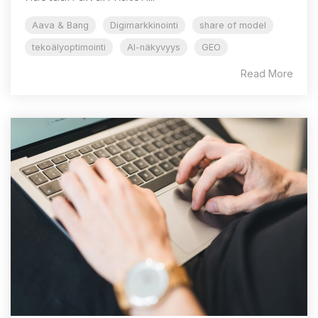
Aava & Bang
Digimarkkinointi
share of model
tekoälyoptimointi
AI-näkyvyys
GEO
Read More