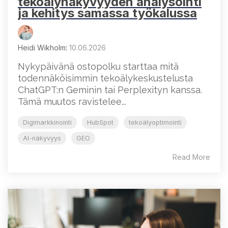
tekoälynäkyvyyden analysointi
ja kehitys samassa työkalussa
Heidi Wikholm
:
10.06.2026
Nykypäivänä ostopolku starttaa mitä
todennäköisimmin tekoälykeskustelusta
ChatGPT:n Geminin tai Perplexityn kanssa.
Tämä muutos ravistelee...
Digimarkkinointi
HubSpot
tekoälyoptimointi
AI-näkyvyys
GEO
Read More