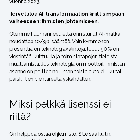
vuonna 2023.
Tervetuloa AI-transformaation kriittisimpään
vaiheeseen: ihmisten johtamiseen.
Olemme huomanneet, että onnistunut AI-matka
noudattaa 10/90-sääntöä. Vain kymmenen
prosenttia on teknologiavalintoja, loput 90 % on
viestintää, kulttuuria ja toimintatapojen tietoista
muuttamista. Jos teknologia on moottori, ihmisten
asenne on polttoaine. Ilman toista auto ei liiku tai
pärskii tien pientareella yskähdellen.
Miksi pelkkä lisenssi ei
riitä?
On helppoa ostaa ohjelmisto. Sille saa kuitin,